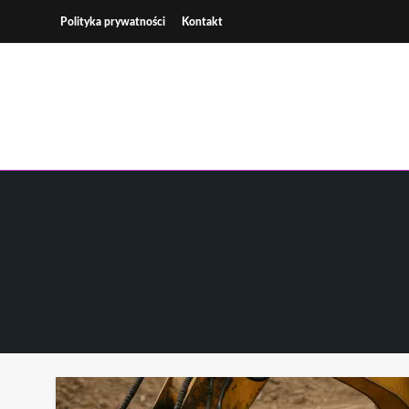
Skip
Polityka prywatności
Kontakt
to
content
Wsp
K