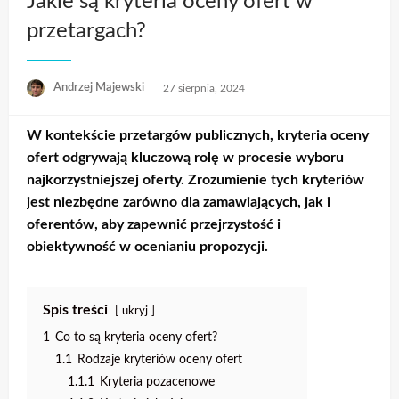
Jakie są kryteria oceny ofert w
przetargach?
Opublikowane
Andrzej Majewski
27 sierpnia, 2024
w
W kontekście przetargów publicznych,
kryteria oceny
ofert
odgrywają kluczową rolę w procesie wyboru
najkorzystniejszej oferty. Zrozumienie tych kryteriów
jest niezbędne zarówno dla zamawiających, jak i
oferentów, aby zapewnić przejrzystość i
obiektywność w ocenianiu propozycji.
Spis treści
ukryj
1
Co to są kryteria oceny ofert?
1.1
Rodzaje kryteriów oceny ofert
1.1.1
Kryteria pozacenowe