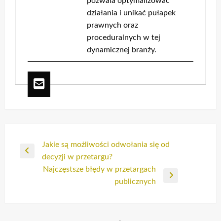
pozwala optymalizować
działania i unikać pułapek
prawnych oraz
proceduralnych w tej
dynamicznej branży.
Nawigacja
Jakie są możliwości odwołania się od
Poprzedni
decyzji w przetargu?
wpisu
wpis
Najczęstsze błędy w przetargach
Następny
publicznych
wpis