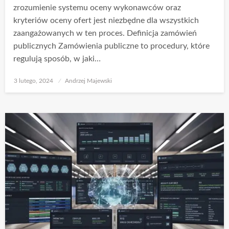
zrozumienie systemu oceny wykonawców oraz
kryteriów oceny ofert jest niezbędne dla wszystkich
zaangażowanych w ten proces. Definicja zamówień
publicznych Zamówienia publiczne to procedury, które
regulują sposób, w jaki…
Opublikowane
3 lutego, 2024
Andrzej Majewski
w