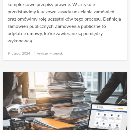
kompleksowe przepisy prawne. W artykule
przedstawimy kluczowe zasady udzielania zamówień
oraz omówimy rolę uczestników tego procesu. Definicja
zamówień publicznych Zamówienia publiczne to
odpłatne umowy, które zawierane są pomiędzy
wykonawcą…
Opublikowane
9 lutego, 2024
Andrzej Majewski
w