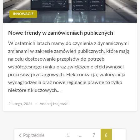
INNOWACJE
Nowe trendy w zamówieniach publicznych
W ostatnich latach mamy do czynienia z dynamicznymi
zmianami w zakresie zamówień publicznych, które mają
na celu dostosowanie przepisów do potrzeb
współczesnego rynku oraz zwiększenie efektywności
procesów przetargowych. Elektronizacja, waloryzacja
wynagrodzenia oraz nowe regulacje prawne to tylko
niektóre z kluczowych…
Opublikowane
2 lutego, 2024
Andrzej Majewski
w
Stronicowanie
wpisów
Poprzednie
1
…
7
8