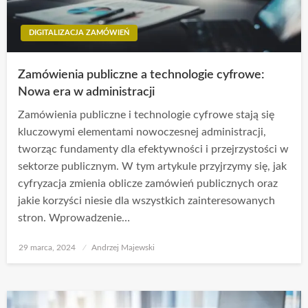
DIGITALIZACJA ZAMÓWIEŃ
Zamówienia publiczne a technologie cyfrowe:
Nowa era w administracji
Zamówienia publiczne i technologie cyfrowe stają się
kluczowymi elementami nowoczesnej administracji,
tworząc fundamenty dla efektywności i przejrzystości w
sektorze publicznym. W tym artykule przyjrzymy się, jak
cyfryzacja zmienia oblicze zamówień publicznych oraz
jakie korzyści niesie dla wszystkich zainteresowanych
stron. Wprowadzenie…
Opublikowane
29 marca, 2024
Andrzej Majewski
w