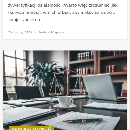
dywersyfikacji działalności. Warto więc zrozumieć, jak
skutecznie wziąć w nich udział, aby maksymalizować
swoje szanse na…
Opublikowane
25 marca, 2024
Andrzej Majewski
w
PROCEDURY ZAMÓWIEŃ