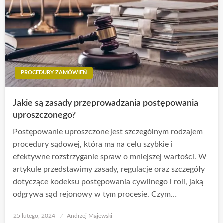
PROCEDURY ZAMÓWIEŃ
Jakie są zasady przeprowadzania postępowania
uproszczonego?
Postępowanie uproszczone jest szczególnym rodzajem
procedury sądowej, która ma na celu szybkie i
efektywne rozstrzyganie spraw o mniejszej wartości. W
artykule przedstawimy zasady, regulacje oraz szczegóły
dotyczące kodeksu postępowania cywilnego i roli, jaką
odgrywa sąd rejonowy w tym procesie. Czym…
Opublikowane
25 lutego, 2024
Andrzej Majewski
w