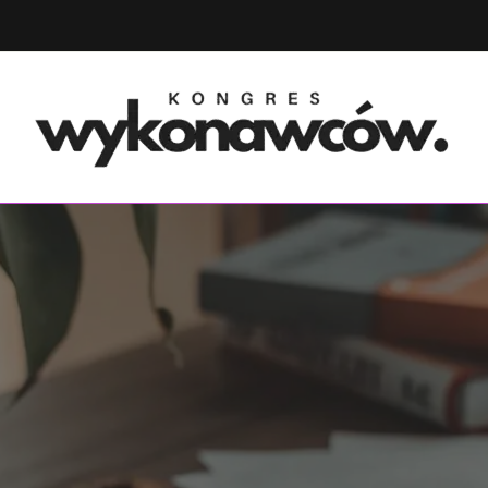
ółpraca międzynarodowa i rozwój firm
ongres Wykonawców