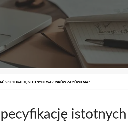
AĆ SPECYFIKACJĘ ISTOTNYCH WARUNKÓW ZAMÓWIENIA?
specyfikację istotny