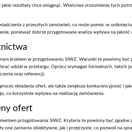
az jakie rezultaty chce osiągnąć. Właściwe zrozumienie tych po
wiadczenia z przeszłych zamówień, co może pomóc w uniknięciu
zenie, ponieważ dobrze przygotowana analiza wpływa na jakość 
tnictwa
żnym krokiem w przygotowaniu SIWZ. Warunki te powinny być pr
rać udział w przetargu. Oprócz wymagań formalnych, takich jak
zenia oraz referencji.
 proces składania ofert, ale także zwiększa konkurencyjność i
, co korzystnie wpływa na realizację zamówienia.
ny ofert
lementem przygotowania SIWZ. Kryteria te powinny być zgodne 
y one zarówno obiektywne, jak i przejrzyste, co pozwoli na spr