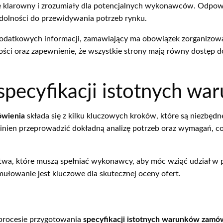
ie klarowny i zrozumiały dla potencjalnych wykonawców. Odpow
 zdolności do przewidywania potrzeb rynku.
 dodatkowych informacji, zamawiający ma obowiązek zorganizo
ości oraz zapewnienie, że wszystkie strony mają równy dostęp do
specyfikacji istotnych w
ówienia
składa się z kilku kluczowych kroków, które są niezbęd
ien przeprowadzić dokładną analizę potrzeb oraz wymagań, co po
ctwa, które muszą spełniać wykonawcy, aby móc wziąć udział 
rmułowanie jest kluczowe dla skutecznej oceny ofert.
 procesie przygotowania
specyfikacji istotnych warunków zamó