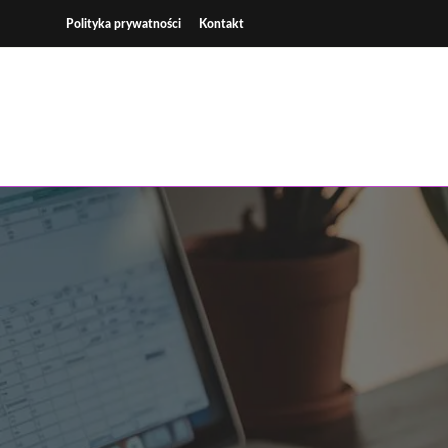
Skip
Polityka prywatności
Kontakt
to
content
Wsp
K