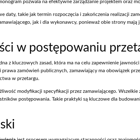
monogram pozwala na efektywne zarządzanie projektem oraz m
aty, takie jak termin rozpoczęcia i zakończenia realizacji zam
zamawiającego, jak i dla wykonawcy, ponieważ obie strony mają 
ości w postępowaniu prz
a z kluczowych zasad, która ma na celu zapewnienie jawności 
 prawa zamówień publicznych, zamawiający ma obowiązek przek
ctwa w przetargu.
liwość modyfikacji specyfikacji przez zamawiającego. Wszelki
ników postępowania. Takie praktyki są kluczowe dla budowani
ski
ówienia
jest procesem wymagającym staranności oraz znajomoś