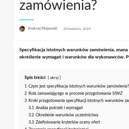
zamówienia?
Opublikowane
Andrzej Majewski
20 kwietnia, 2024
w
Specyfikacja istotnych warunków zamówienia
, znana
określenie wymagań i warunków dla wykonawców. Pr
Spis treści
ukryj
1
Czym jest specyfikacja istotnych warunków zamówienia?
2
Rola zamawiającego w procesie przygotowania SIWZ
3
Kroki przygotowania specyfikacji istotnych warunków z
3.1
Analiza potrzeb i wymagań
3.2
Określenie warunków uczestnictwa
3.3
Zdefiniowanie kryteriów oceny ofert