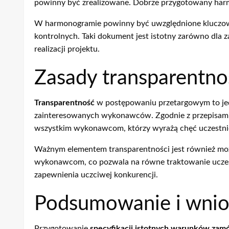
powinny być zrealizowane. Dobrze przygotowany har
W harmonogramie powinny być uwzględnione kluczowe d
kontrolnych. Taki dokument jest istotny zarówno dla 
realizacji projektu.
Zasady transparentn
Transparentność
w postępowaniu przetargowym to jedn
zainteresowanych wykonawców. Zgodnie z przepisami
wszystkim wykonawcom, którzy wyrażą chęć uczestni
Ważnym elementem transparentności jest również moż
wykonawcom, co pozwala na równe traktowanie uczest
zapewnienia uczciwej konkurencji.
Podsumowanie i wnio
Przygotowanie
specyfikacji istotnych warunków zam