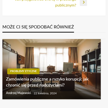
Następny
publicznym?
wpis
MOŻE CI SIĘ SPODOBAĆ RÓWNIEŻ
PROBLEMY ETYCZNE
Zamówienia publiczne a ryzyko korupcji: jak
chronić się przed nadużyciami?
Andrzej Majewski
22 kwietnia, 2024