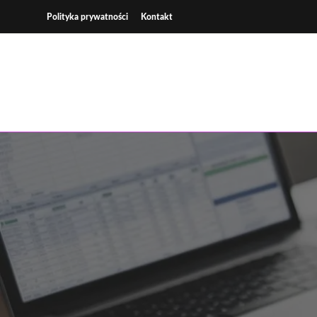
Skip
Polityka prywatności
Kontakt
to
content
Wsp
K