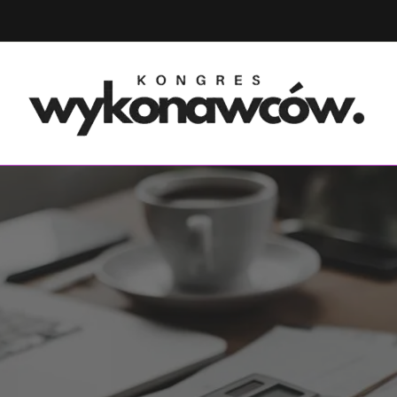
ółpraca międzynarodowa i rozwój firm
ongres Wykonawców