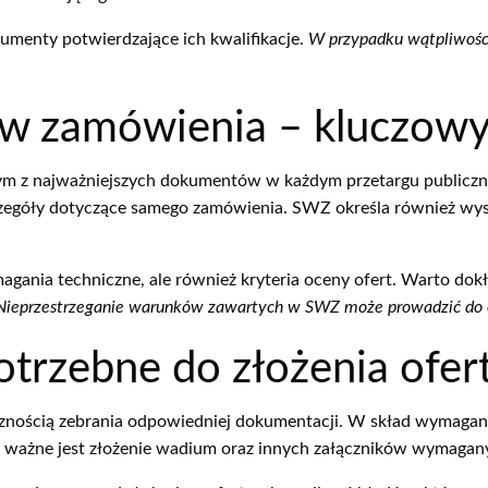
kumenty potwierdzające ich kwalifikacje.
W przypadku wątpliwośc
ów zamówienia – kluczow
ym z najważniejszych dokumentów w każdym przetargu publiczn
czegóły dotyczące samego zamówienia. SWZ określa również w
gania techniczne, ale również kryteria oceny ofert. Warto dok
Nieprzestrzeganie warunków zawartych w SWZ może prowadzić do o
otrzebne do złożenia ofer
ecznością zebrania odpowiedniej dokumentacji. W skład wymag
, ważne jest złożenie wadium oraz innych załączników wymaga