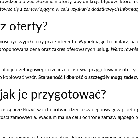
awdzona przed złożeniem oferty, aby uniknąć błędów, które mo
tować się z zamawiającym w celu uzyskania dodatkowych informacj
z oferty?
si być wypełniony przez oferenta. Wypełniając formularz, na
 proponowana cena oraz zakres oferowanych usług.
Warto równie
acji przetargowej, co znacznie ułatwia przygotowanie oferty. 
ko kopiować wzór.
Staranność i dbałość o szczegóły mogą zadec
 jak je przygotować?
 muszą przedłożyć w celu potwierdzenia swojej powagi w przetar
tości zamówienia. Wadium ma na celu ochronę zamawiającego p
ożenia odpowiednich dokumentów, które mogą obejmować np. g