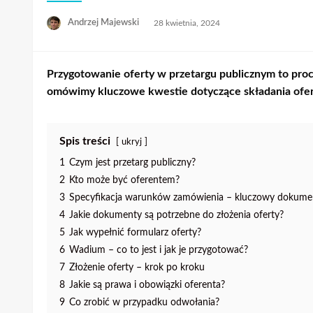
Opublikowane
Andrzej Majewski
28 kwietnia, 2024
w
Przygotowanie oferty w przetargu publicznym to pro
omówimy kluczowe kwestie dotyczące składania ofe
Spis treści
ukryj
1
Czym jest przetarg publiczny?
2
Kto może być oferentem?
3
Specyfikacja warunków zamówienia – kluczowy dokume
4
Jakie dokumenty są potrzebne do złożenia oferty?
5
Jak wypełnić formularz oferty?
6
Wadium – co to jest i jak je przygotować?
7
Złożenie oferty – krok po kroku
8
Jakie są prawa i obowiązki oferenta?
9
Co zrobić w przypadku odwołania?