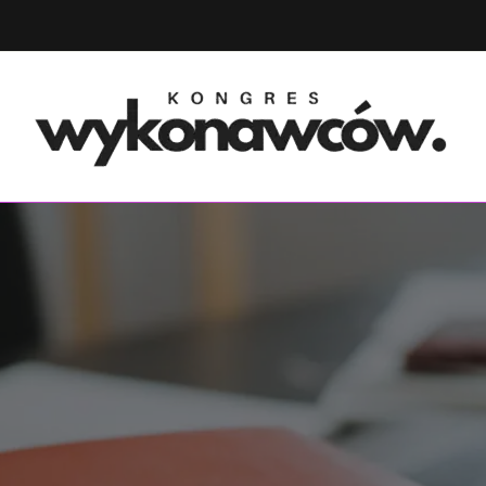
ółpraca międzynarodowa i rozwój firm
ongres Wykonawców