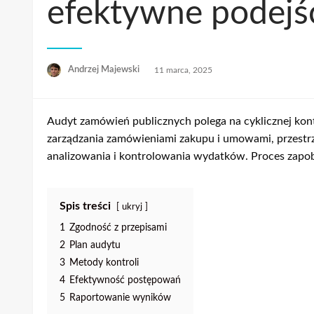
efektywne podejśc
Opublikowane
Andrzej Majewski
11 marca, 2025
w
Audyt zamówień publicznych polega na cyklicznej kont
zarządzania zamówieniami zakupu i umowami, przest
analizowania i kontrolowania wydatków. Proces zapob
Spis treści
ukryj
1
Zgodność z przepisami
2
Plan audytu
3
Metody kontroli
4
Efektywność postępowań
5
Raportowanie wyników