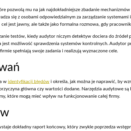
re pozwolą mu na jak najdokładniejsze zbadanie mechanizmów 
owadza się z osobami odpowiedzialnym za zarządzanie systemam
el jest jawny, ale także jako formalna rozmowa, gdy pracownik 
anie testów, kiedy audytor niczym detektyw dociera do źródeł 
a jest możliwość sprawdzenia systemów kontrolnych. Audytor p
irmie spełniają swoje zadania i realizują wyznaczone cele.
owań
ga w
identyfikacji błędów
i określa, jak można je naprawić, by wz
ki, przyczyna główna czy wartości dodane. Narzędzia audytowe 
my, które mogą mieć wpływ na funkcjonowanie całej firmy.
ów
staje dokładny raport końcowy, który zwykle poprzedza wstęp