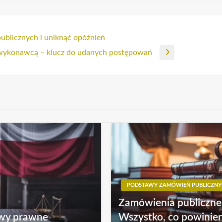
blicznych i uniknąć opóźnień
 wykonawcą – klucz do udanych postępowań
PODSTAWY ZAMÓWIEŃ PUBLICZNY
Zamówienia publiczne 
awy prawne
Wszystko, co powinie