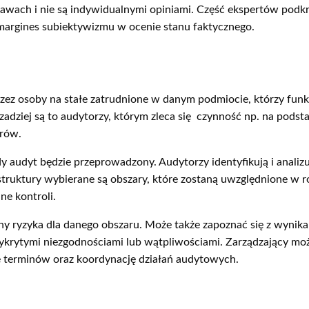
awach i nie są indywidualnymi opiniami. Część ekspertów podkr
margines subiektywizmu w ocenie stanu faktycznego.
ez osoby na stałe zatrudnione w danym podmiocie, którzy funkc
adziej są to audytorzy, którym zleca się czynność np. na pods
rów.
y audyt będzie przeprowadzony. Audytorzy identyfikują i analizu
struktury wybierane są obszary, które zostaną uwzględnione w r
ne kontroli.
y ryzyka dla danego obszaru. Może także zapoznać się z wynik
wykrytymi niezgodnościami lub wątpliwościami. Zarządzający mo
ie terminów oraz koordynację działań audytowych.