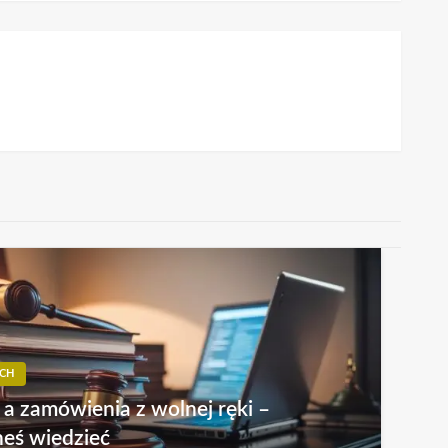
CH
a zamówienia z wolnej ręki –
neś wiedzieć