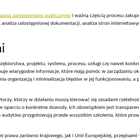
dzania zamówieniami publicznymi
i ważną częścią procesu zakup
k analiza udostępnionej dokumentacji, analiza stron internet
i
siębiorstwa, projektu, systemu, procesu, usługi czy nawet konk
muje wiarygodne informacje, które mają pomóc w zarządzaniu o
ania organizacją i minimalizacja błędów w jej funkcjonowaniu, 
rzy, którzy w działaniu muszą kierować się zasadami rzetelności
 w oparciu o konkretne dowody. Ich obowiązkiem jest transpare
audytów przygotowują przede wszystkim szkolenia, które prowa
ami prawa zarówno krajowego, jak i Unii Europejskiej, przepisa